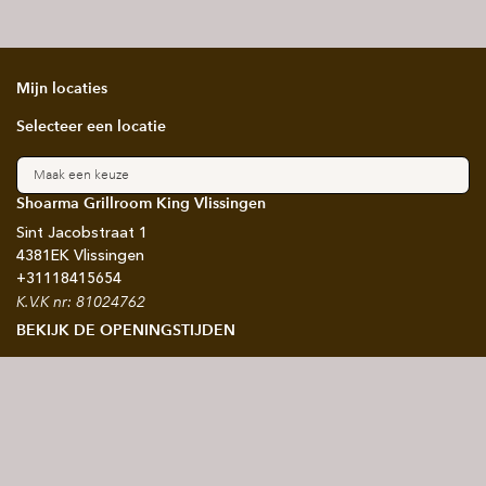
Mijn locaties
Selecteer een locatie
Maak een keuze
Shoarma Grillroom King Vlissingen
Sint Jacobstraat
1
4381EK
Vlissingen
+31
118415654
K.V.K nr: 81024762
BEKIJK DE OPENINGSTIJDEN
Blijf op de hoogte
Schrijf je in voor onze nieuwsbrief