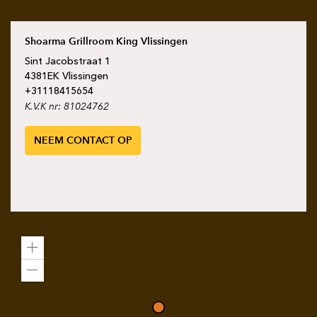
Shoarma Grillroom King Vlissingen
Sint Jacobstraat
1
4381EK
Vlissingen
+31
118415654
K.V.K nr: 81024762
NEEM CONTACT OP
Zoom
in
Zoom
out